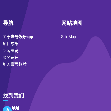
导航
网站地图
关于
壹号娱乐app
SiteMap
项目成果
新闻纵览
服务宗旨
加入
壹号棋牌
找到我们
地址