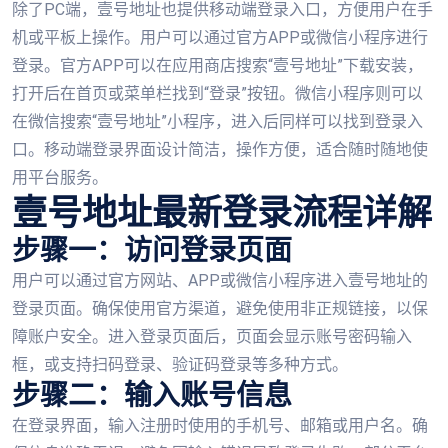
除了PC端，壹号地址也提供移动端登录入口，方便用户在手
机或平板上操作。用户可以通过官方APP或微信小程序进行
登录。官方APP可以在应用商店搜索“壹号地址”下载安装，
打开后在首页或菜单栏找到“登录”按钮。微信小程序则可以
在微信搜索“壹号地址”小程序，进入后同样可以找到登录入
口。移动端登录界面设计简洁，操作方便，适合随时随地使
用平台服务。
壹号地址最新登录流程详解
步骤一：访问登录页面
用户可以通过官方网站、APP或微信小程序进入壹号地址的
登录页面。确保使用官方渠道，避免使用非正规链接，以保
障账户安全。进入登录页面后，页面会显示账号密码输入
框，或支持扫码登录、验证码登录等多种方式。
步骤二：输入账号信息
在登录界面，输入注册时使用的手机号、邮箱或用户名。确