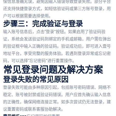
保信息准确无误，避免因输入错误导致登录失败。部分平台
还支持快捷登录方式，如短信验证码或第三方账号登录，用
户可以根据需要选择使用。
步骤三：完成验证与登录
输入账号信息后，点击“登录”按钮。如果启用了验证码验
证，系统会发送验证码到绑定的手机或邮箱，用户需在弹出
的验证框中输入正确的验证码。验证成功后，即可进入壹号
地址平台，享受完整的服务体验。若遇到登录异常或忘记密
码，可以选择“忘记密码”进行重置操作。
常见登录问题及解决方案
登录失败的常见原因
登录失败可能由多种原因引起，包括账号密码错误、网络不
稳定、账号被封禁或验证码错误。用户应首先确认输入信息
的正确性，确保网络连接正常。如多次尝试仍无法登录，建
议重置密码或联系客服协助解决。