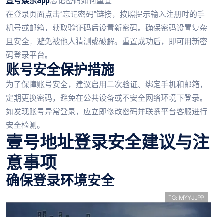
壹号娱乐app
忘记密码如何重置
在登录页面点击“忘记密码”链接，按照提示输入注册时的手
机号或邮箱，获取验证码后设置新密码。确保密码设置复杂
且安全，避免被他人猜测或破解。重置成功后，即可用新密
码登录平台。
账号安全保护措施
为了保障账号安全，建议启用二次验证、绑定手机和邮箱，
定期更换密码，避免在公共设备或不安全网络环境下登录。
如发现账号异常登录，应立即修改密码并联系平台客服进行
安全检测。
壹号地址登录安全建议与注
意事项
确保登录环境安全