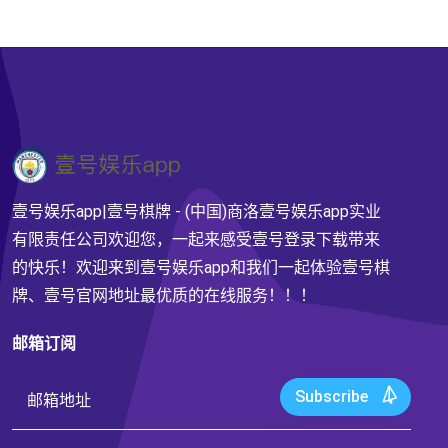
壹号娱乐app|壹号棋牌 - (中国)商洛壹号娱乐app实业
有限责任公司欢迎您，一起来感受壹号登录下载带来
的快乐！欢迎来到壹号娱乐app和我们一起体验壹号棋
牌、壹号官网地址最优质的在线服务！！！
邮箱订阅
Subscribe