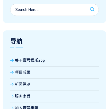
导航
关于
壹号娱乐app
项目成果
新闻纵览
服务宗旨
加入
壹号棋牌